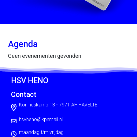
Agenda
Geen evenementen gevonden
HSV HENO
Contact
Koningskamp 13 - 7971 AH HAVELTE
hsvheno@kpnmail.nl
maandag t/m vrijdag