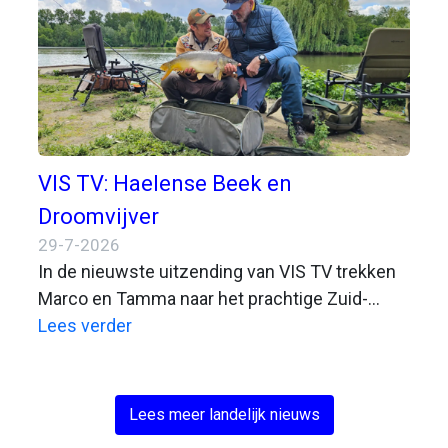
aangesloten hengelsportverenigingen
daarmee beter van dienst zijn.
VIS TV: Haelense Beek en
Droomvijver
29-7-2026
In de nieuwste uitzending van VIS TV trekken
Marco en Tamma naar het prachtige Zuid-
Limburg. Daar beleven ze een zeer gevarieerde
Lees verder
visdag met veel actie!
Lees meer landelijk nieuws