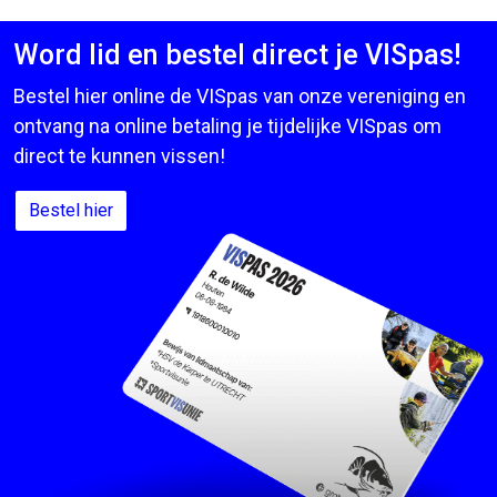
Word lid en bestel direct je VISpas!
Bestel hier online de VISpas van onze vereniging en
ontvang na online betaling je tijdelijke VISpas om
direct te kunnen vissen!
Bestel hier