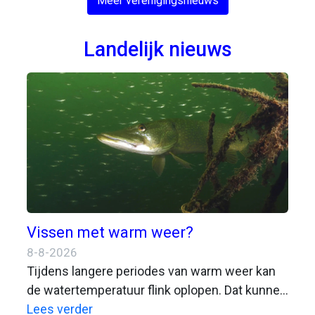
Meer verenigingsnieuws
Landelijk nieuws
Vissen met warm weer?
8-8-2026
Tijdens langere periodes van warm weer kan
de watertemperatuur flink oplopen. Dat kunnen
we als sportvisser prettig vinden, maar zorgt
Lees verder