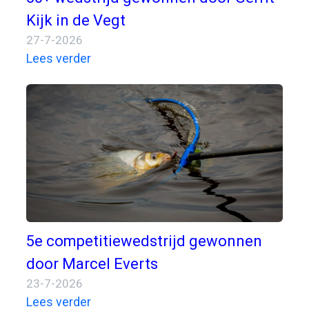
Kijk in de Vegt
27-7-2026
Lees verder
5e competitiewedstrijd gewonnen
door Marcel Everts
23-7-2026
Lees verder